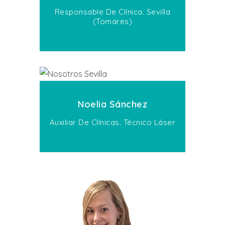
Responsable De Clínica. Sevilla
(Tomares)
Noelia Sánchez
Auxiliar De Clínicas. Técnico Láser