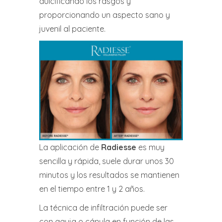
dulcificando los rasgos y
proporcionando un aspecto sano y
juvenil al paciente.
La aplicación de
Radiesse
es muy
sencilla y rápida, suele durar unos 30
minutos y los resultados se mantienen
en el tiempo entre 1 y 2 años.
La técnica de infiltración puede ser
con aguja o cánula en función de las